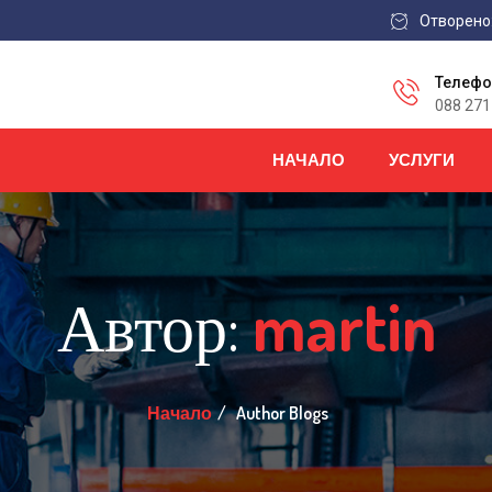
Отворено: 
Телефо
088 271
НАЧАЛО
УСЛУГИ
Автор:
martin
Начало
Author Blogs