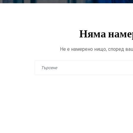
Няма намер
Не е намерено нищо, според ваш